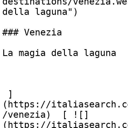
destinations/venezia.we
della laguna")

### Venezia

La magia della laguna

 ]
(https://italiasearch.c
/venezia)  [ ![]
(https://italiasearch.c