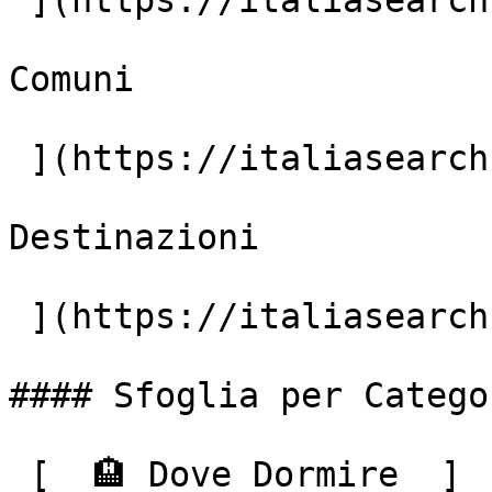
 ](https://italiasearch.com/it/aziende)  [7.896+

Comuni

 ](https://italiasearch.com/it/italia)  [59.673+

Destinazioni

 ](https://italiasearch.com/it/cerca) 

#### Sfoglia per Categor
 [  🏨 Dove Dormire  ]