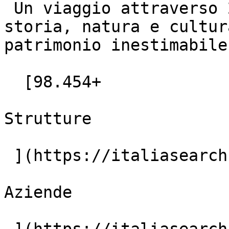
 Un viaggio attraverso 20 regioni uniche, dove 
storia, natura e cultur
patrimonio inestimabile.
  [98.454+

Strutture

 ](https://italiasearch.com/it/hotels)  [4.382+

Aziende
