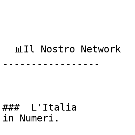
  📊Il Nostro Network

-----------------

###  L'Italia  

in Numeri. 
