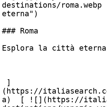
destinations/roma.webp 
eterna")

### Roma

Esplora la città eterna

 ]
(https://italiasearch.c
a)  [ ![](https://itali