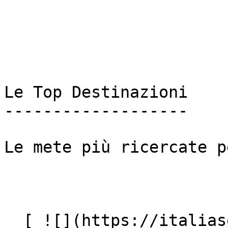
Le Top Destinazioni

-------------------

Le mete più ricercate p
  [ ![](https://italiasearch.com/images/ai-