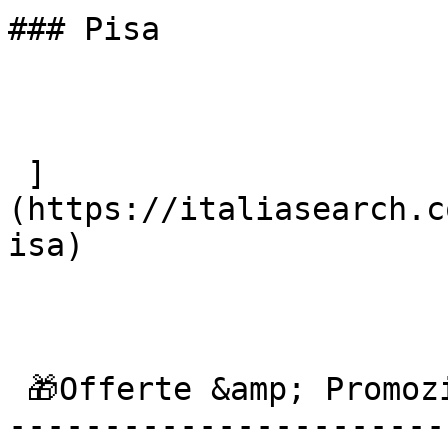
### Pisa

 ]
(https://italiasearch.c
isa) 

 🎁Offerte &amp; Promozioni

------------------------