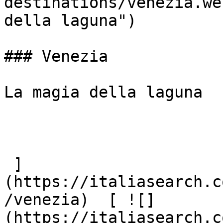
destinations/venezia.we
della laguna")

### Venezia

La magia della laguna

 ]
(https://italiasearch.c
/venezia)  [ ![]
(https://italiasearch.c