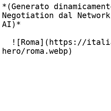
*(Generato dinamicament
Negotiation dal Network
AI)*

  ![Roma](https://italiasearch.com/images/geo-
hero/roma.webp)
