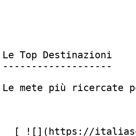
Le Top Destinazioni

-------------------

Le mete più ricercate p
  [ ![](https://italiasearch.com/images/ai-