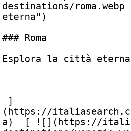
destinations/roma.webp 
eterna")

### Roma

Esplora la città eterna

 ]
(https://italiasearch.c
a)  [ ![](https://itali