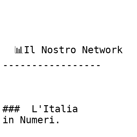
  📊Il Nostro Network

-----------------

###  L'Italia  

in Numeri. 
