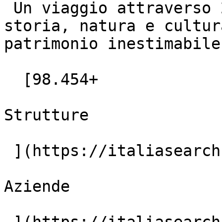
 Un viaggio attraverso 20 regioni uniche, dove 
storia, natura e cultur
patrimonio inestimabile.
  [98.454+

Strutture

 ](https://italiasearch.com/it/hotels)  [4.382+

Aziende
