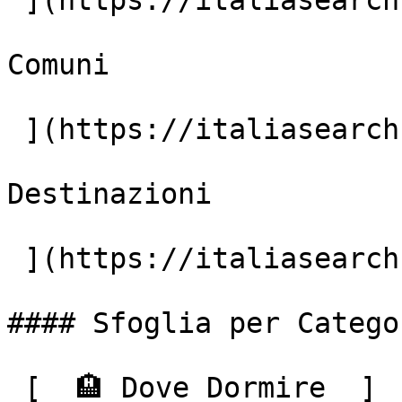
 ](https://italiasearch.com/it/aziende)  [7.896+

Comuni

 ](https://italiasearch.com/it/italia)  [59.673+

Destinazioni

 ](https://italiasearch.com/it/cerca) 

#### Sfoglia per Categor
 [  🏨 Dove Dormire  ]