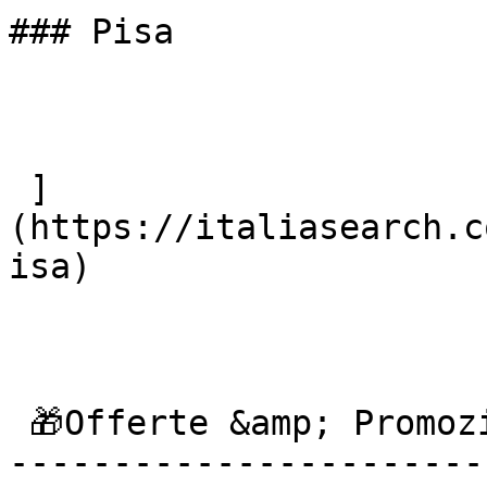
### Pisa

 ]
(https://italiasearch.c
isa) 

 🎁Offerte &amp; Promozioni

------------------------