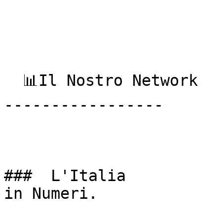
  📊Il Nostro Network

-----------------

###  L'Italia  

in Numeri. 
