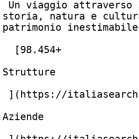
 Un viaggio attraverso 20 regioni uniche, dove 
storia, natura e cultur
patrimonio inestimabile.
  [98.454+

Strutture

 ](https://italiasearch.com/it/hotels)  [4.382+

Aziende
