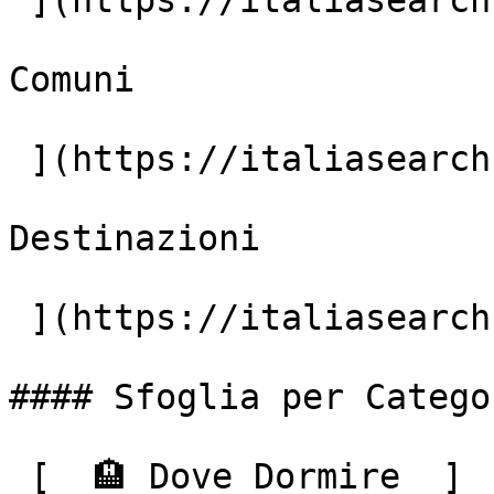
 ](https://italiasearch.com/it/aziende)  [7.896+

Comuni

 ](https://italiasearch.com/it/italia)  [59.673+

Destinazioni

 ](https://italiasearch.com/it/cerca) 

#### Sfoglia per Categor
 [  🏨 Dove Dormire  ]