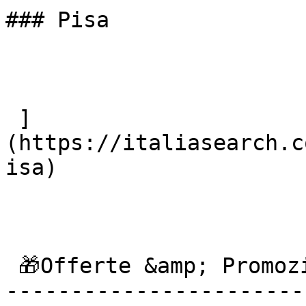
### Pisa

 ]
(https://italiasearch.c
isa) 

 🎁Offerte &amp; Promozioni

------------------------