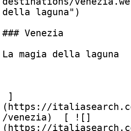
destinations/venezia.we
della laguna")

### Venezia

La magia della laguna

 ]
(https://italiasearch.c
/venezia)  [ ![]
(https://italiasearch.c