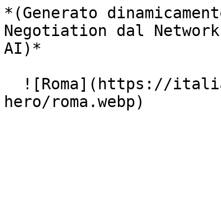
*(Generato dinamicament
Negotiation dal Network
AI)*

  ![Roma](https://italiasearch.com/images/geo-
hero/roma.webp)
