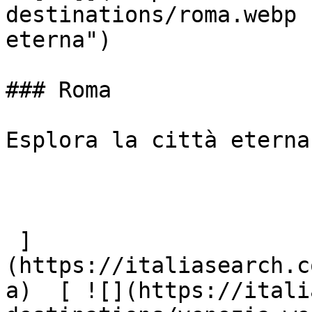
destinations/roma.webp 
eterna")

### Roma

Esplora la città eterna

 ]
(https://italiasearch.c
a)  [ ![](https://itali