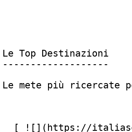
Le Top Destinazioni

-------------------

Le mete più ricercate p
  [ ![](https://italiasearch.com/images/ai-