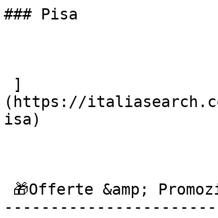
### Pisa

 ]
(https://italiasearch.c
isa) 

 🎁Offerte &amp; Promozioni

------------------------