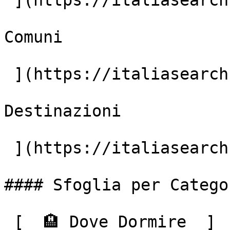
 ](https://italiasearch.com/it/aziende)  [7.896+

Comuni

 ](https://italiasearch.com/it/italia)  [59.673+

Destinazioni

 ](https://italiasearch.com/it/cerca) 

#### Sfoglia per Categor
 [  🏨 Dove Dormire  ]