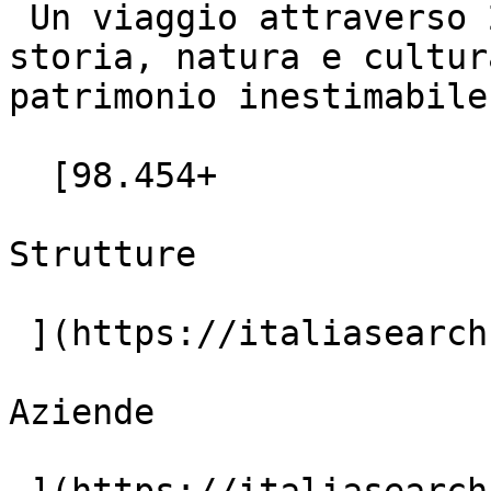
 Un viaggio attraverso 20 regioni uniche, dove 
storia, natura e cultur
patrimonio inestimabile.
  [98.454+

Strutture

 ](https://italiasearch.com/it/hotels)  [4.382+

Aziende
