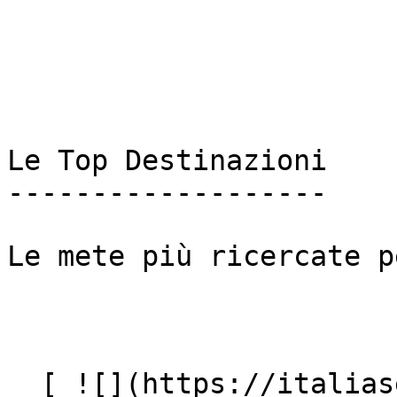
Le Top Destinazioni

-------------------

Le mete più ricercate p
  [ ![](https://italiasearch.com/images/ai-