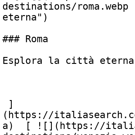
destinations/roma.webp 
eterna")

### Roma

Esplora la città eterna

 ]
(https://italiasearch.c
a)  [ ![](https://itali