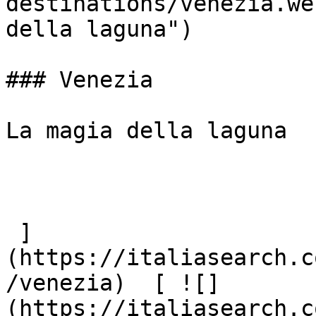
destinations/venezia.we
della laguna")

### Venezia

La magia della laguna

 ]
(https://italiasearch.c
/venezia)  [ ![]
(https://italiasearch.c