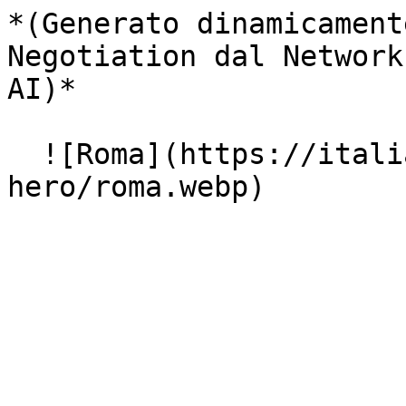
*(Generato dinamicament
Negotiation dal Network
AI)*

  ![Roma](https://italiasearch.com/images/geo-
hero/roma.webp)
