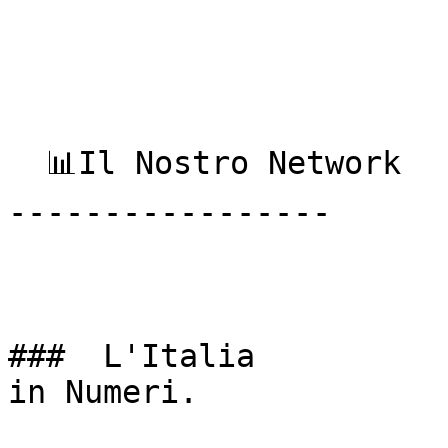
  📊Il Nostro Network

-----------------

###  L'Italia  

in Numeri. 
