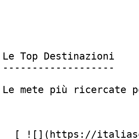
Le Top Destinazioni

-------------------

Le mete più ricercate p
  [ ![](https://italiasearch.com/images/ai-