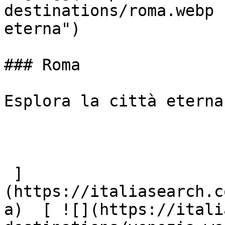
destinations/roma.webp 
eterna")

### Roma

Esplora la città eterna

 ]
(https://italiasearch.c
a)  [ ![](https://itali