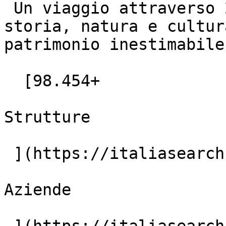
 Un viaggio attraverso 20 regioni uniche, dove 
storia, natura e cultur
patrimonio inestimabile.
  [98.454+

Strutture

 ](https://italiasearch.com/it/hotels)  [4.382+

Aziende
