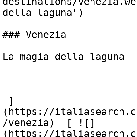
destinations/venezia.we
della laguna")

### Venezia

La magia della laguna

 ]
(https://italiasearch.c
/venezia)  [ ![]
(https://italiasearch.c