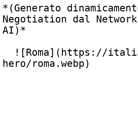
*(Generato dinamicament
Negotiation dal Network
AI)*

  ![Roma](https://italiasearch.com/images/geo-
hero/roma.webp)
