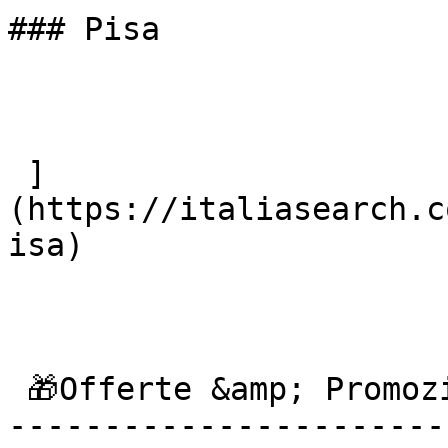
### Pisa

 ]
(https://italiasearch.c
isa) 

 🎁Offerte &amp; Promozioni

------------------------