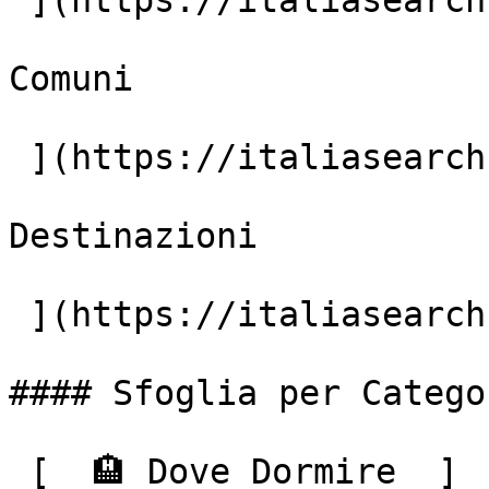
 ](https://italiasearch.com/it/aziende)  [7.896+

Comuni

 ](https://italiasearch.com/it/italia)  [59.673+

Destinazioni

 ](https://italiasearch.com/it/cerca) 

#### Sfoglia per Categor
 [  🏨 Dove Dormire  ]