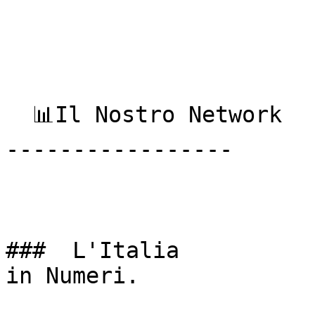
  📊Il Nostro Network

-----------------

###  L'Italia  

in Numeri. 
